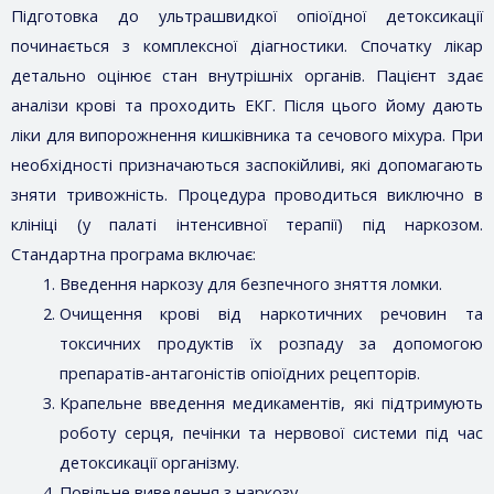
Підготовка до ультрашвидкої опіоїдної детоксикації
починається з комплексної діагностики. Спочатку лікар
детально оцінює стан внутрішніх органів. Пацієнт здає
аналізи крові та проходить ЕКГ. Після цього йому дають
ліки для випорожнення кишківника та сечового міхура. При
необхідності призначаються заспокійливі, які допомагають
зняти тривожність. Процедура проводиться виключно в
клініці (у палаті інтенсивної терапії) під наркозом.
Стандартна програма включає:
Введення наркозу для безпечного зняття ломки.
Очищення крові від наркотичних речовин та
токсичних продуктів їх розпаду за допомогою
препаратів-антагоністів опіоїдних рецепторів.
Крапельне введення медикаментів, які підтримують
роботу серця, печінки та нервової системи під час
детоксикації організму.
Повільне виведення з наркозу.