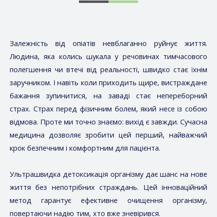
Залежність від опіатів невблаганно руйнує життя.
Людина, яка колись шукала у речовинах тимчасового
полегшення чи втечі від реальності, швидко стає їхнім
заручником. І навіть коли приходить щире, вистраждане
бажання зупинитися, на заваді стає непереборний
страх. Страх перед фізичним болем, який несе із собою
відмова. Проте ми точно знаємо: вихід є завжди. Сучасна
медицина дозволяє зробити цей перший, найважчий
крок безпечним і комфортним для пацієнта.
Ультрашвидка детоксикація організму дає шанс на нове
життя без непотрібних страждань. Цей інноваційний
метод гарантує ефективне очищення організму,
повертаючи надію тим, хто вже зневірився.