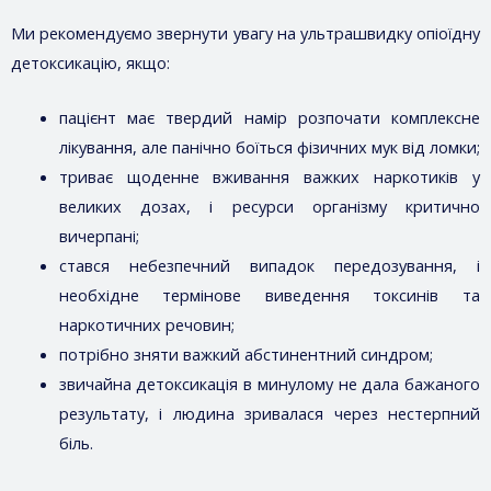
Ми рекомендуємо звернути увагу на ультрашвидку опіоїдну
детоксикацію, якщо:
пацієнт має твердий намір розпочати комплексне
лікування, але панічно боїться фізичних мук від ломки;
триває щоденне вживання важких наркотиків у
великих дозах, і ресурси організму критично
вичерпані;
стався небезпечний випадок передозування, і
необхідне термінове виведення токсинів та
наркотичних речовин;
потрібно зняти важкий абстинентний синдром;
звичайна детоксикація в минулому не дала бажаного
результату, і людина зривалася через нестерпний
біль.